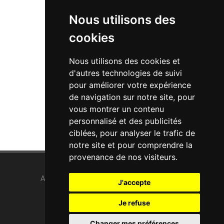
Nous utilisons des
cookies
Nous utilisons des cookies et
d'autres technologies de suivi
Queue reste t'il
pour améliorer votre expérience
de navigation sur notre site, pour
vous montrer un contenu
personnalisé et des publicités
ciblées, pour analyser le trafic de
notre site et pour comprendre la
provenance de nos visiteurs.
Acceuil
/
Sculptures
/
Vidéos
/
Contact
J'accepte
Je refuse
Changer mes préférences